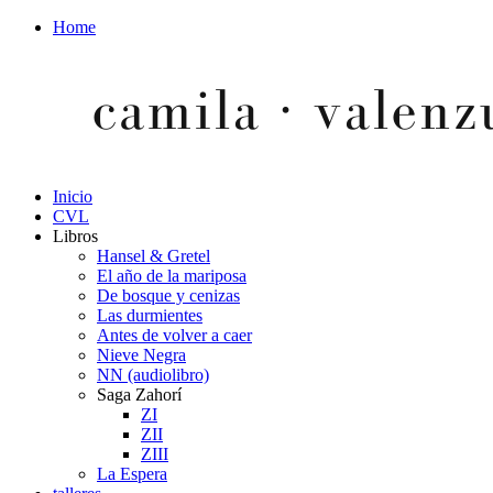
Home
Inicio
CVL
Libros
Hansel & Gretel
El año de la mariposa
De bosque y cenizas
Las durmientes
Antes de volver a caer
Nieve Negra
NN (audiolibro)
Saga Zahorí
ZI
ZII
ZIII
La Espera