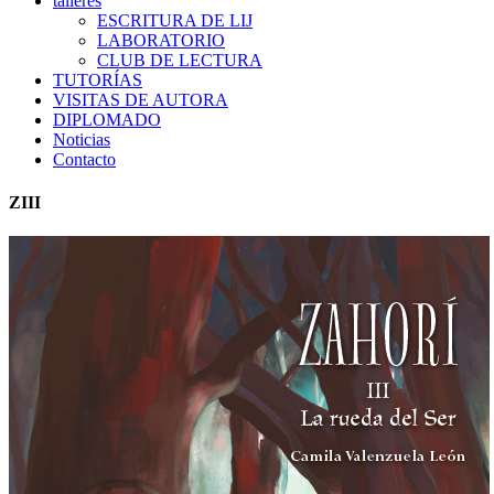
talleres
ESCRITURA DE LIJ
LABORATORIO
CLUB DE LECTURA
TUTORÍAS
VISITAS DE AUTORA
DIPLOMADO
Noticias
Contacto
ZIII