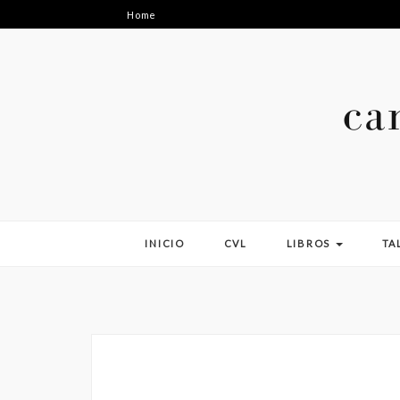
Home
INICIO
CVL
LIBROS
TA